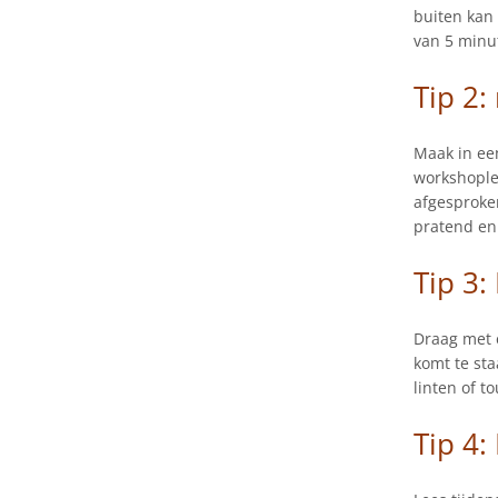
buiten kan 
van 5 minut
Tip 2
Maak in ee
workshople
afgesproke
pratend en
Tip 3:
Draag met e
komt te sta
linten of t
Tip 4: