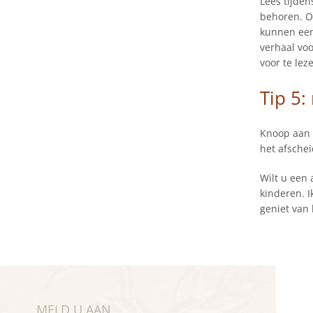
Lees tijden
behoren. O
kunnen een 
verhaal voo
voor te lez
Tip 5:
Knoop aan 
het afschei
Wilt u een 
kinderen. I
geniet van 
MELD U AAN