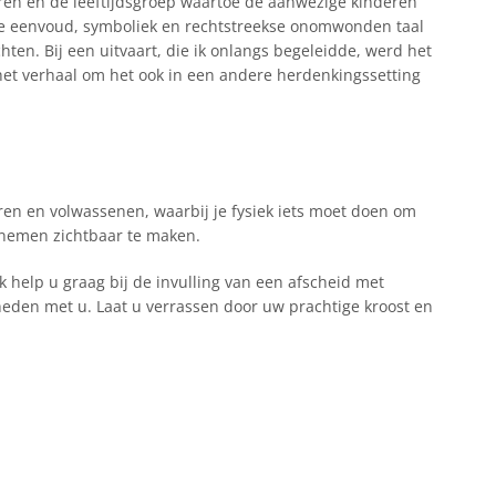
deren en de leeftijdsgroep waartoe de aanwezige kinderen
 De eenvoud, symboliek en rechtstreekse onomwonden taal
en. Bij een uitvaart, die ik onlangs begeleidde, werd het
 het verhaal om het ook in een andere herdenkingssetting
ren en volwassenen, waarbij je fysiek iets moet doen om
d nemen zichtbaar te maken.
 help u graag bij de invulling van een afscheid met
heden met u. Laat u verrassen door uw prachtige kroost en