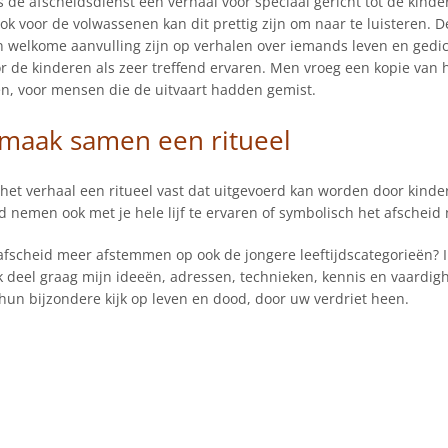
s de afscheidsdienst een verhaal voor speciaal gericht tot de kin
ok voor de volwassenen kan dit prettig zijn om naar te luisteren.
welkome aanvulling zijn op verhalen over iemands leven en gedicht
r de kinderen als zeer treffend ervaren. Men vroeg een kopie van
en, voor mensen die de uitvaart hadden gemist.
 maak samen een ritueel
het verhaal een ritueel vast dat uitgevoerd kan worden door kinde
d nemen ook met je hele lijf te ervaren of symbolisch het afschei
afscheid meer afstemmen op ook de jongere leeftijdscategorieën? Ik
k deel graag mijn ideeën, adressen, technieken, kennis en vaardig
hun bijzondere kijk op leven en dood, door uw verdriet heen.