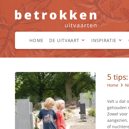
HOME
DE UITVAART
INSPIRATIE
5 tips
Home
N
Valt u dat 
gehouden m
Zowel voor
aangezien,
of nuchtere