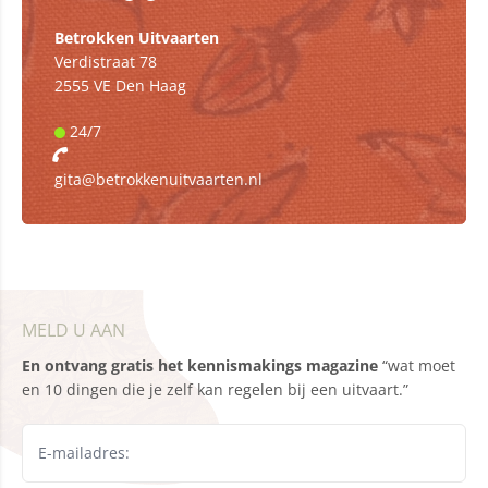
Betrokken Uitvaarten
Verdistraat 78
2555 VE Den Haag
24/7
gita@betrokkenuitvaarten.nl
MELD U AAN
En ontvang gratis het kennismakings magazine
“wat moet
en 10 dingen die je zelf kan regelen bij een uitvaart.”