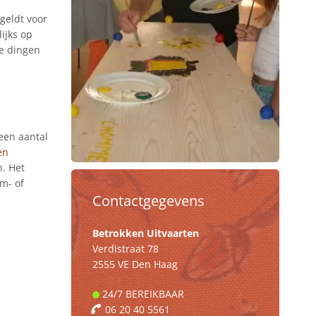
geldt voor
ijks op
de dingen
een aantal
en
. Het
um- of
Contactgegevens
Betrokken Uitvaarten
Verdistraat 78
2555 VE Den Haag
24/7
BEREIKBAAR
06 20 40 5561