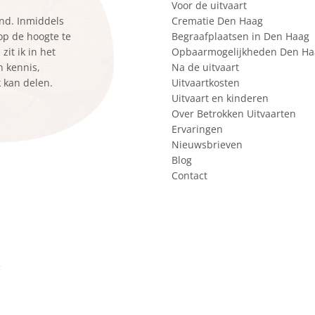
Voor de uitvaart
ond. Inmiddels
Crematie Den Haag
 op de hoogte te
Begraafplaatsen in Den Haag
it ik in het
Opbaarmogelijkheden Den Ha
n kennis,
Na de uitvaart
k kan delen.
Uitvaartkosten
Uitvaart en kinderen
Over Betrokken Uitvaarten
Ervaringen
Nieuwsbrieven
Blog
Contact
r