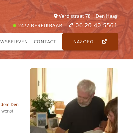
Verdistraat 78 | Den Haag
06 20 40 5561
24/7
BEREIKBAAR
UWSBRIEVEN
CONTACT
NAZORG
ondom Den
t wenst.