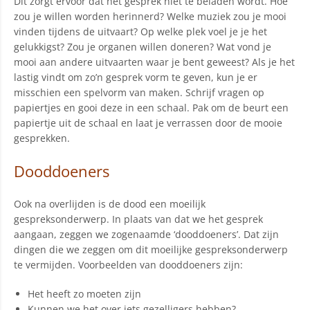
Dit zorgt ervoor dat het gesprek niet te beladen wordt. Hoe
zou je willen worden herinnerd? Welke muziek zou je mooi
vinden tijdens de uitvaart? Op welke plek voel je je het
gelukkigst? Zou je organen willen doneren? Wat vond je
mooi aan andere uitvaarten waar je bent geweest? Als je het
lastig vindt om zo’n gesprek vorm te geven, kun je er
misschien een spelvorm van maken. Schrijf vragen op
papiertjes en gooi deze in een schaal. Pak om de beurt een
papiertje uit de schaal en laat je verrassen door de mooie
gesprekken.
Dooddoeners
Ook na overlijden is de dood een moeilijk
gespreksonderwerp. In plaats van dat we het gesprek
aangaan, zeggen we zogenaamde ‘dooddoeners’. Dat zijn
dingen die we zeggen om dit moeilijke gespreksonderwerp
te vermijden. Voorbeelden van dooddoeners zijn:
Het heeft zo moeten zijn
Kunnen we het over iets gezelligers hebben?