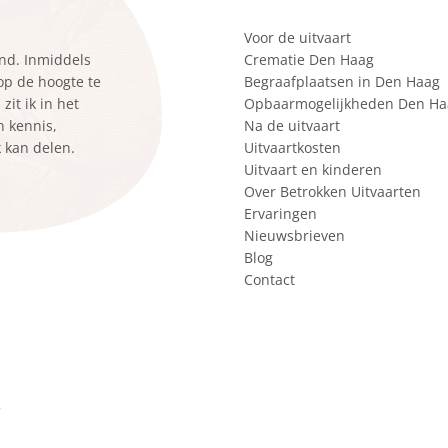
Voor de uitvaart
ond. Inmiddels
Crematie Den Haag
 op de hoogte te
Begraafplaatsen in Den Haag
it ik in het
Opbaarmogelijkheden Den Ha
n kennis,
Na de uitvaart
k kan delen.
Uitvaartkosten
Uitvaart en kinderen
Over Betrokken Uitvaarten
Ervaringen
Nieuwsbrieven
Blog
Contact
r