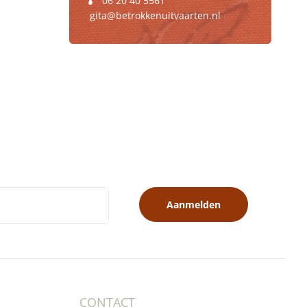
06 20 40 5561
gita@betrokkenuitvaarten.nl
Aanmelden
CONTACT