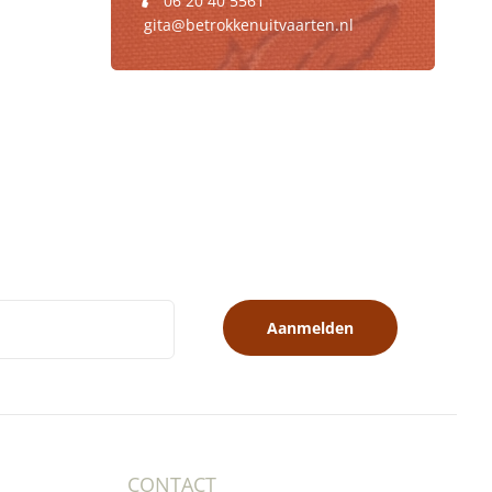
06 20 40 5561
gita@betrokkenuitvaarten.nl
Aanmelden
CONTACT