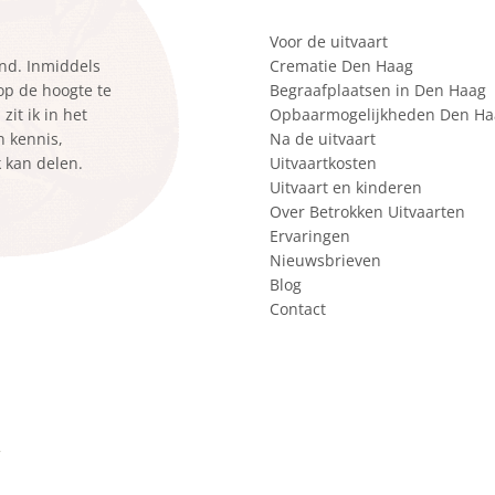
Voor de uitvaart
ond. Inmiddels
Crematie Den Haag
 op de hoogte te
Begraafplaatsen in Den Haag
it ik in het
Opbaarmogelijkheden Den Ha
n kennis,
Na de uitvaart
k kan delen.
Uitvaartkosten
Uitvaart en kinderen
Over Betrokken Uitvaarten
Ervaringen
Nieuwsbrieven
Blog
Contact
r