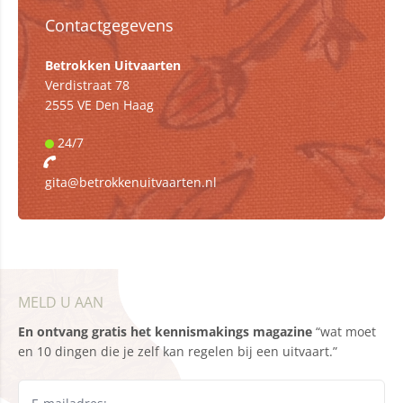
Contactgegevens
Betrokken Uitvaarten
Verdistraat 78
2555 VE Den Haag
24/7
gita@betrokkenuitvaarten.nl
MELD U AAN
En ontvang gratis het kennismakings magazine
“wat moet
en 10 dingen die je zelf kan regelen bij een uitvaart.”