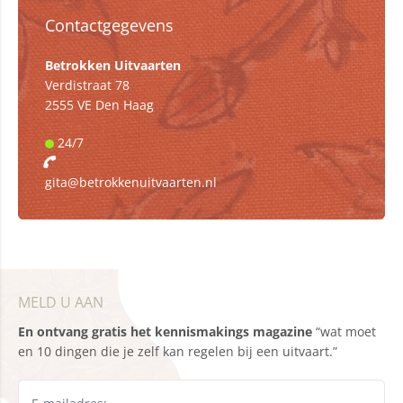
Contactgegevens
Betrokken Uitvaarten
Verdistraat 78
2555 VE Den Haag
24/7
gita@betrokkenuitvaarten.nl
MELD U AAN
En ontvang gratis het kennismakings magazine
“wat moet
en 10 dingen die je zelf kan regelen bij een uitvaart.”