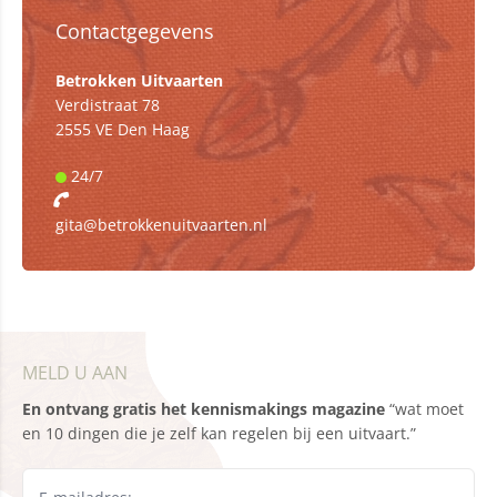
Contactgegevens
Betrokken Uitvaarten
Verdistraat 78
2555 VE Den Haag
24/7
gita@betrokkenuitvaarten.nl
MELD U AAN
En ontvang gratis het kennismakings magazine
“wat moet
en 10 dingen die je zelf kan regelen bij een uitvaart.”