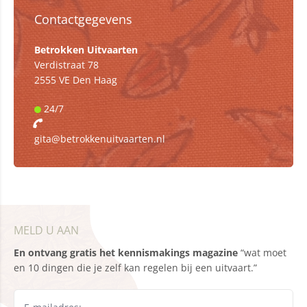
Contactgegevens
Betrokken Uitvaarten
Verdistraat 78
2555 VE Den Haag
24/7
gita@betrokkenuitvaarten.nl
MELD U AAN
En ontvang gratis het kennismakings magazine
“wat moet
en 10 dingen die je zelf kan regelen bij een uitvaart.”