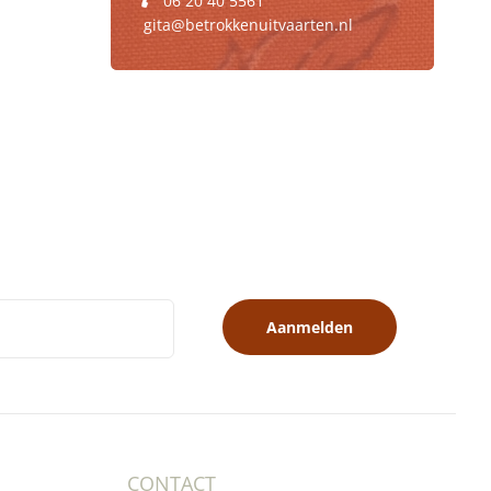
06 20 40 5561
gita@betrokkenuitvaarten.nl
Aanmelden
CONTACT