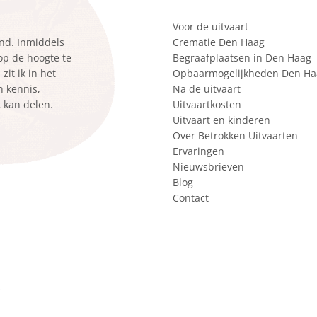
Voor de uitvaart
ond. Inmiddels
Crematie Den Haag
 op de hoogte te
Begraafplaatsen in Den Haag
it ik in het
Opbaarmogelijkheden Den Ha
n kennis,
Na de uitvaart
k kan delen.
Uitvaartkosten
Uitvaart en kinderen
Over Betrokken Uitvaarten
Ervaringen
Nieuwsbrieven
Blog
Contact
r