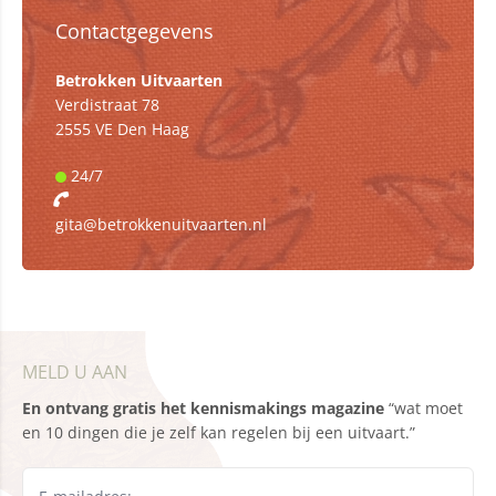
Contactgegevens
Betrokken Uitvaarten
Verdistraat 78
2555 VE Den Haag
24/7
gita@betrokkenuitvaarten.nl
MELD U AAN
En ontvang gratis het kennismakings magazine
“wat moet
en 10 dingen die je zelf kan regelen bij een uitvaart.”