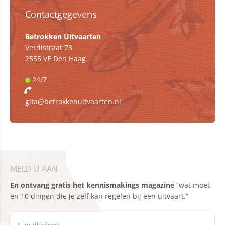
Contactgegevens
Betrokken Uitvaarten
Verdistraat 78
2555 VE Den Haag
24/7
gita@betrokkenuitvaarten.nl
MELD U AAN
En ontvang gratis het kennismakings magazine
“wat moet
en 10 dingen die je zelf kan regelen bij een uitvaart.”