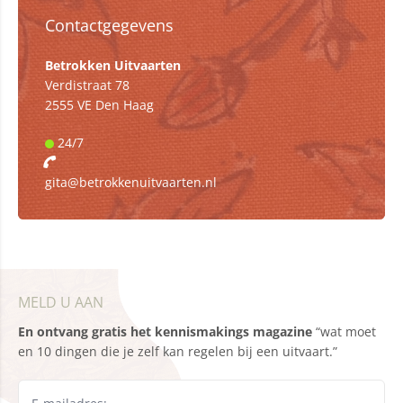
Contactgegevens
Betrokken Uitvaarten
Verdistraat 78
2555 VE Den Haag
24/7
gita@betrokkenuitvaarten.nl
MELD U AAN
En ontvang gratis het kennismakings magazine
“wat moet
en 10 dingen die je zelf kan regelen bij een uitvaart.”