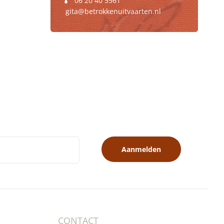
06 20 40 5561
gita@betrokkenuitvaarten.nl
Aanmelden
CONTACT