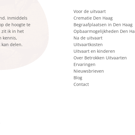
Voor de uitvaart
ond. Inmiddels
Crematie Den Haag
 op de hoogte te
Begraafplaatsen in Den Haag
it ik in het
Opbaarmogelijkheden Den Ha
n kennis,
Na de uitvaart
k kan delen.
Uitvaartkosten
Uitvaart en kinderen
Over Betrokken Uitvaarten
Ervaringen
Nieuwsbrieven
Blog
Contact
r