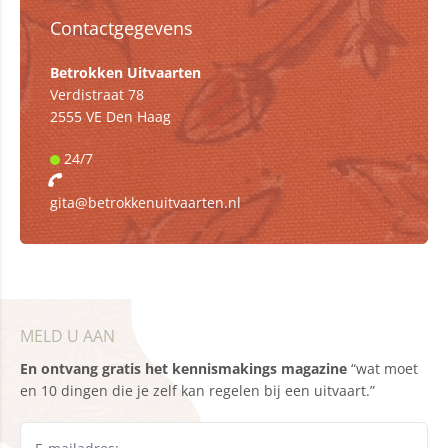
Contactgegevens
Betrokken Uitvaarten
Verdistraat 78
2555 VE Den Haag
24/7
gita@betrokkenuitvaarten.nl
MELD U AAN
En ontvang gratis het kennismakings magazine
“wat moet
en 10 dingen die je zelf kan regelen bij een uitvaart.”