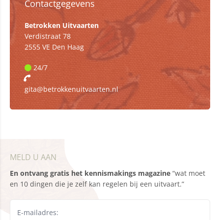
Contactgegevens
Betrokken Uitvaarten
Verdistraat 78
2555 VE Den Haag
24/7
gita@betrokkenuitvaarten.nl
MELD U AAN
En ontvang gratis het kennismakings magazine
“wat moet
en 10 dingen die je zelf kan regelen bij een uitvaart.”