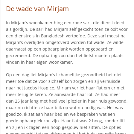
De wade van Mirjam
In Mirjam’s woonkamer hing een rode sari, die dienst deed
als gordijn. De sari had Mirjam zelf gekocht toen ze ooit voor
een dienstreis in Bangladesh vertoefde. Deze sari moest na
Mirjam’s overlijden omgetoverd worden tot wade. Ze wilde
daarnaast op een opbaarplank worden opgebaard en
gecremeerd. De opbaring zou dan het liefst moeten plaats
vinden in haar eigen woonkamer.
Op een dag liet Mirjam’s lichamelijke gezondheid het niet
meer toe dat ze voor zichzelf kon zorgen en zij verhuisde
naar het Jacobs Hospice. Mirjam verliet haar flat om er niet
meer terug te keren. Ze aanvaarde haar lot. Ze had meer
dan 25 jaar lang met heel veel plezier in haar huis gewoond,
maar nu richtte ze haar blik op wat nu nodig was. Het was
goed zo. Ik zat aan haar bed en we bespraken wat een
goede opbaarplek zou zijn. Haar flat was 2 hoog, zonder lift
en zij en ik zagen een hoop gesjouw niet zitten. De opties
gleden voorbij tot we uitkwamen bij het huis van mijn broer.