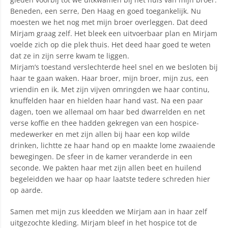
Beneden, een serre, Den Haag en goed toegankelijk. Nu
moesten we het nog met mijn broer overleggen. Dat deed
Mirjam graag zelf. Het bleek een uitvoerbaar plan en Mirjam
voelde zich op die plek thuis. Het deed haar goed te weten
dat ze in zijn serre kwam te liggen.
Mirjam’s toestand verslechterde heel snel en we besloten bij
haar te gaan waken. Haar broer, mijn broer, mijn zus, een
vriendin en ik. Met zijn vijven omringden we haar continu,
knuffelden haar en hielden haar hand vast. Na een paar
dagen, toen we allemaal om haar bed dwarrelden en net
verse koffie en thee hadden gekregen van een hospice-
medewerker en met zijn allen bij haar een kop wilde
drinken, lichtte ze haar hand op en maakte lome zwaaiende
bewegingen. De sfeer in de kamer veranderde in een
seconde. We pakten haar met zijn allen beet en huilend
begeleidden we haar op haar laatste tedere schreden hier
op aarde.
Samen met mijn zus kleedden we Mirjam aan in haar zelf
uitgezochte kleding. Mirjam bleef in het hospice tot de