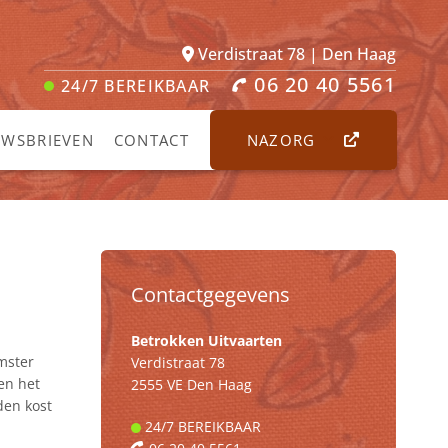
Verdistraat 78 | Den Haag
06 20 40 5561
24/7
BEREIKBAAR
UWSBRIEVEN
CONTACT
NAZORG
Contactgegevens
Betrokken Uitvaarten
emster
Verdistraat 78
 en het
2555 VE Den Haag
den kost
24/7
BEREIKBAAR