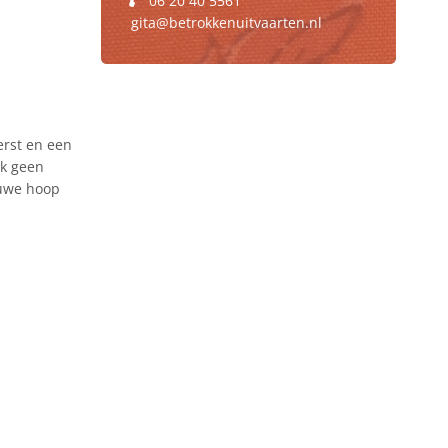
06 20 40 5561
gita@betrokkenuitvaarten.nl
kerst en een
jk geen
euwe hoop