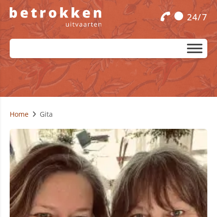
24/7
Home
Gita