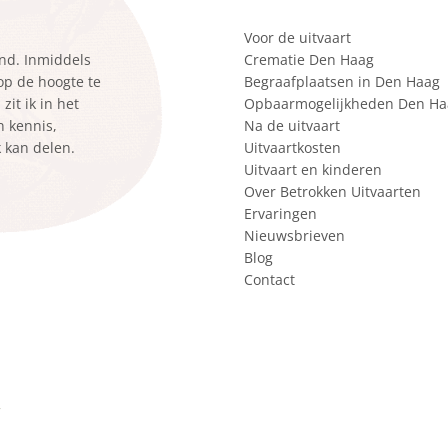
Voor de uitvaart
ond. Inmiddels
Crematie Den Haag
 op de hoogte te
Begraafplaatsen in Den Haag
it ik in het
Opbaarmogelijkheden Den Ha
n kennis,
Na de uitvaart
k kan delen.
Uitvaartkosten
Uitvaart en kinderen
Over Betrokken Uitvaarten
Ervaringen
Nieuwsbrieven
Blog
Contact
r