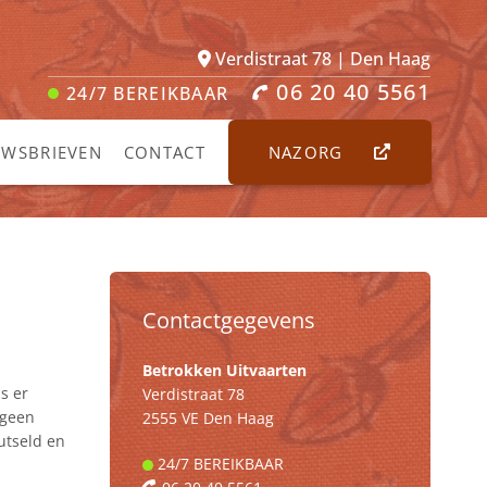
Verdistraat 78 | Den Haag
06 20 40 5561
24/7
BEREIKBAAR
UWSBRIEVEN
CONTACT
NAZORG
Contactgegevens
Betrokken Uitvaarten
s er
Verdistraat 78
 geen
2555 VE Den Haag
utseld en
24/7
BEREIKBAAR