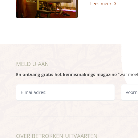
Lees meer
MELD U AAN
En ontvang gratis het kennismakings magazine
“wat moet 
OVER BETROKKEN UITVAARTEN