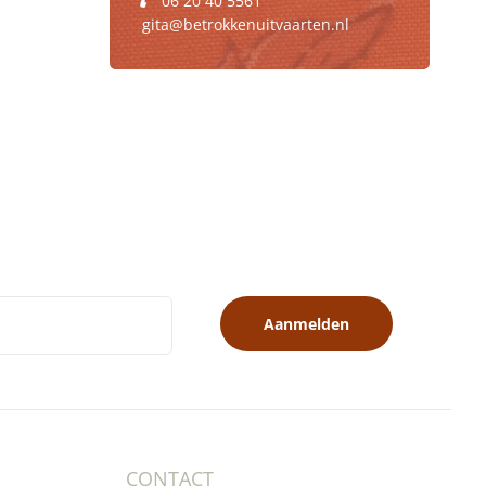
06 20 40 5561
gita@betrokkenuitvaarten.nl
Aanmelden
CONTACT