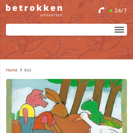
24/7
Home
kist